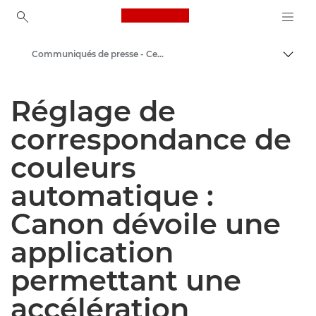
Canon Logo, back to ho
Communiqués de presse - Centre de presse Canon
Bascul
Canon
Réglage de
Presse
correspondance de
couleurs
automatique :
Canon dévoile une
application
permettant une
accélération