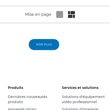
Mise en page
Set tiled view
Set masonry view
VOIR PLUS
Produits
Services et solutions
Dernières nouveautés
Solutions d'équipement
produits
vidéo professionnel
Appareils photo
Solutions d'imagerie