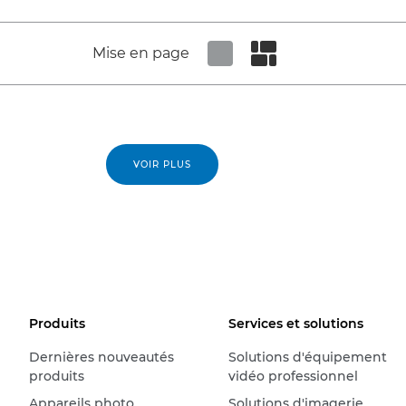
Mise en page
Set tiled view
Set masonry view
VOIR PLUS
Produits
Services et solutions
Dernières nouveautés
Solutions d'équipement
produits
vidéo professionnel
Appareils photo
Solutions d'imagerie