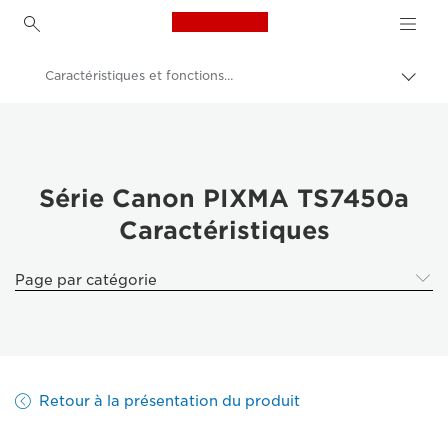
Canon Logo, back to h
Caractéristiques et fonctions : imprimante Canon PIXMA TS7450a
Bascu
entre
Canon
les
fils
Imprimantes Canon
d'Ari
Imprimante avec chargeur automatique de documents de la série Canon PIXMA TS7450a
Série Canon PIXMA TS7450a
Caractéristiques
Page par catégorie
Retour à la présentation du produit