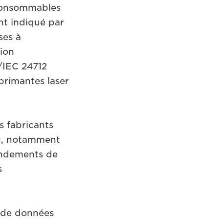
 consommables
nt indiqué par
ses à
tion
/IEC 24712
primantes laser
s fabricants
lic, notamment
rendements de
s
s de données