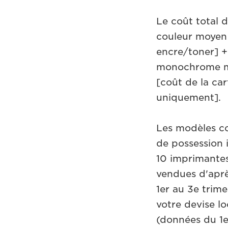
Le coût total d
couleur moyen
encre/toner] 
monochrome mo
[coût de la c
uniquement].
Les modèles co
de possession 
10 imprimantes 
vendues d'apr
1er au 3e trim
votre devise 
(données du 1e