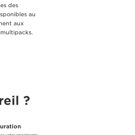
les des
isponibles au
ment aux
 multipacks.
eil ?
uration