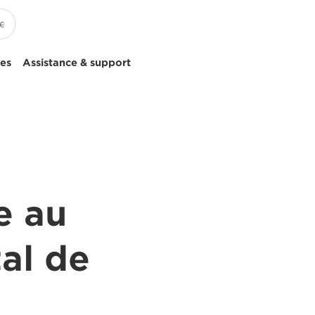
ces
Assistance & support
e au
tal de