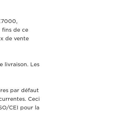
X7000,
fins de ce
rix de vente
e livraison. Les
tres par défaut
currentes. Ceci
SO/CEI pour la