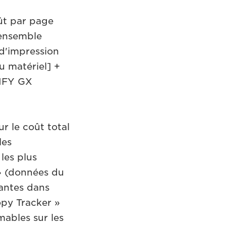
oût par page
'ensemble
d'impression
 matériel] +
XIFY GX
r le coût total
les
les plus
» (données du
antes dans
py Tracker »
ables sur les