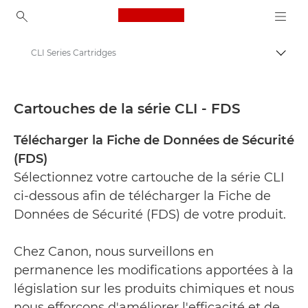
Canon Logo, back to ho
CLI Series Cartridges
Bascul
Canon
Fiches de données de sécurité
Cartouches de la série CLI - FDS
Télécharger la Fiche de Données de Sécurité
(FDS)
Sélectionnez votre cartouche de la série CLI
ci-dessous afin de télécharger la Fiche de
Données de Sécurité (FDS) de votre produit.
Chez Canon, nous surveillons en
permanence les modifications apportées à la
législation sur les produits chimiques et nous
nous efforçons d'améliorer l'efficacité et de