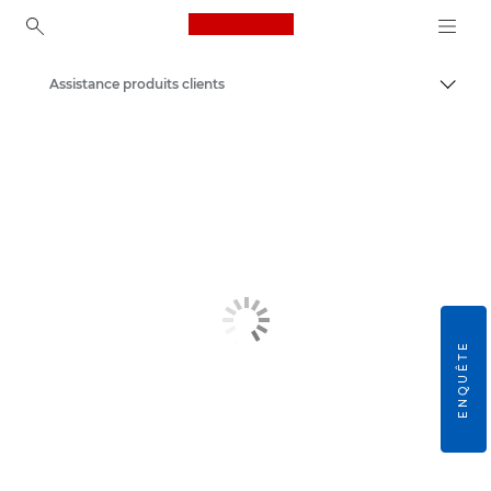
Canon Logo, back to ho
Assistance produits clients
Bascul
Canon
ENQUÊTE