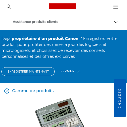
Canon Logo, back to ho
Assistance produits clients
Bascul
Canon
Déjà
propriétaire d'un produit Canon
? Enregistrez votre
produit pour profiter des mises à jour des logiciels et
micrologiciels, et choisissez de recevoir des conseils
personnalisés et des offres exclusives
FERMER
ENREGISTRER MAINTENANT
ENQUÊTE
Gamme de produits
