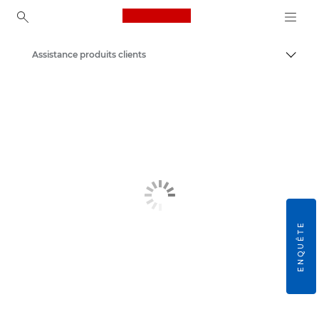
Canon Logo, back to ho
Assistance produits clients
Bascul
Canon
ENQUÊTE