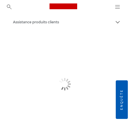
Canon Logo, back to ho
Assistance produits clients
Bascul
Canon
ENQUÊTE