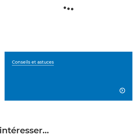
Conseils et astuces

ntéresser...