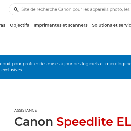
ras
Objectifs
Imprimantes et scanners
Solutions et servi
duit pour profiter des mises à jour des logiciels et micrologiciel
s exclusives
ASSISTANCE
Canon
Speedlite EL