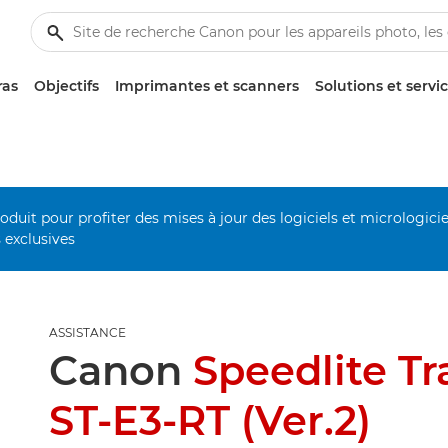
ras
Objectifs
Imprimantes et scanners
Solutions et servi
duit pour profiter des mises à jour des logiciels et micrologiciel
s exclusives
ASSISTANCE
Canon
Speedlite Tr
ST-E3-RT (Ver.2)