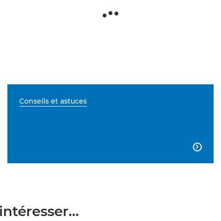
Conseils et astuces

ntéresser...