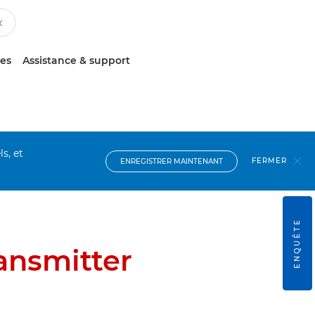
ces
Assistance & support
s, et
FERMER
ENREGISTRER MAINTENANT
ENQUÊTE
ansmitter