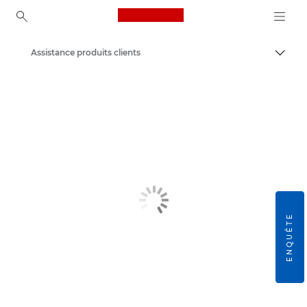
Canon Logo, back to ho
Assistance produits clients
Bascul
Canon
ENQUÊTE