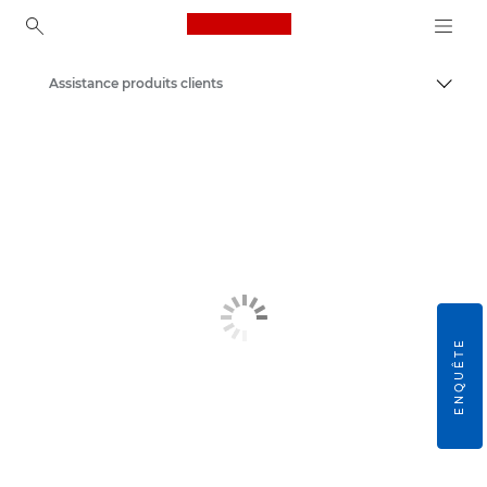
Canon Logo, back to ho
Assistance produits clients
Bascul
Canon
ENQUÊTE