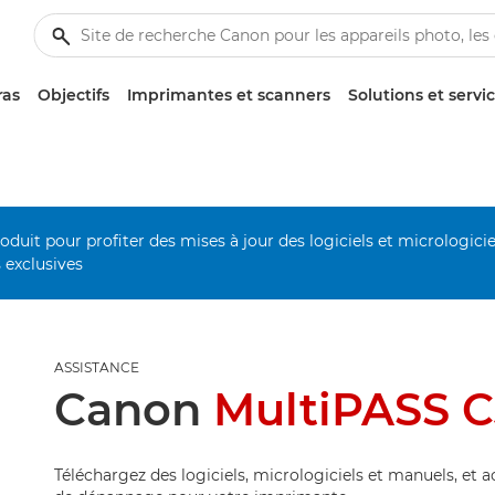
ras
Objectifs
Imprimantes et scanners
Solutions et servi
duit pour profiter des mises à jour des logiciels et micrologiciel
s exclusives
ASSISTANCE
Canon
MultiPASS 
Téléchargez des logiciels, micrologiciels et manuels, et 