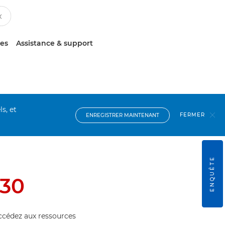
ces
Assistance & support
s, et
FERMER
ENREGISTRER MAINTENANT
ENQUÊTE
C30
accédez aux ressources