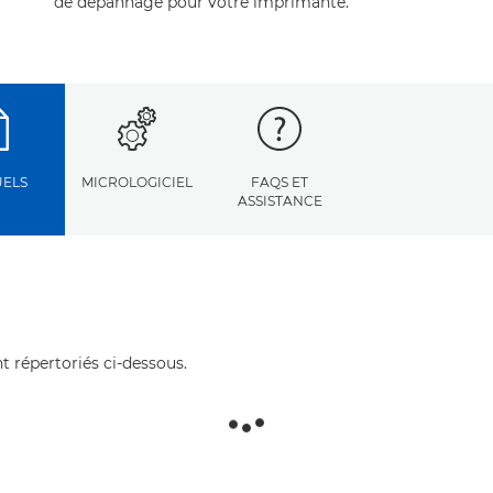
de dépannage pour votre imprimante.
ELS
MICROLOGICIEL
FAQS ET
ASSISTANCE
t répertoriés ci-dessous.