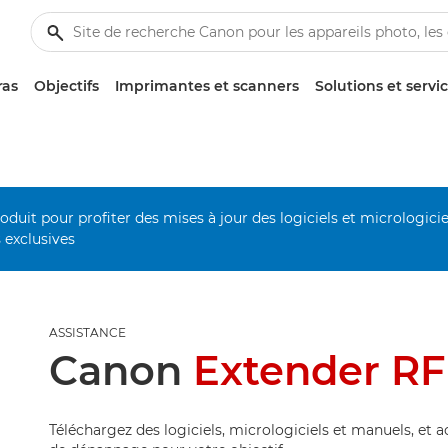
ras
Objectifs
Imprimantes et scanners
Solutions et servi
duit pour profiter des mises à jour des logiciels et micrologiciel
s exclusives
ASSISTANCE
Canon
Extender RF
Téléchargez des logiciels, micrologiciels et manuels, et 