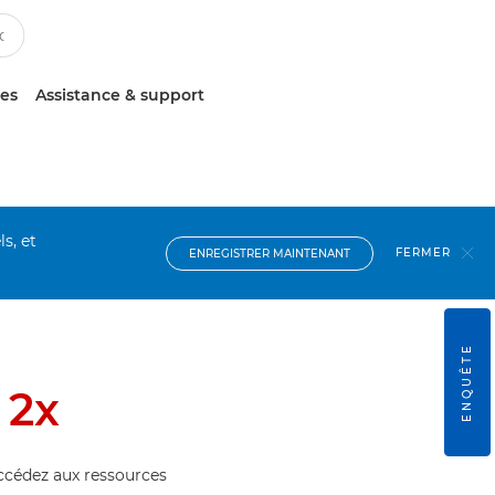
ces
Assistance & support
s, et
FERMER
ENREGISTRER MAINTENANT
ENQUÊTE
 2x
accédez aux ressources