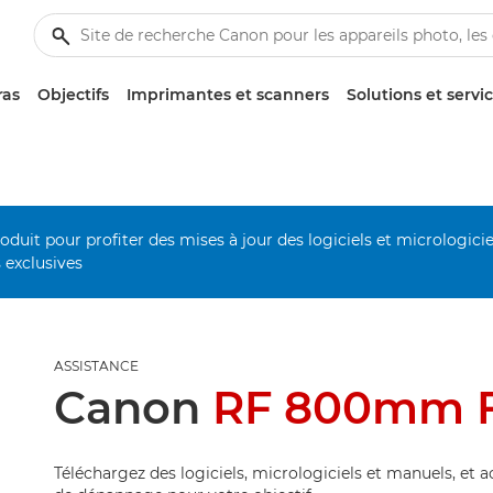
ras
Objectifs
Imprimantes et scanners
Solutions et servi
duit pour profiter des mises à jour des logiciels et micrologiciel
s exclusives
ASSISTANCE
Canon
RF 800mm F
Téléchargez des logiciels, micrologiciels et manuels, et 