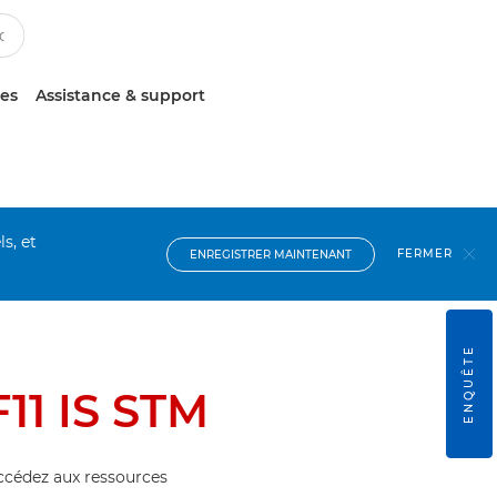
ces
Assistance & support
s, et
FERMER
ENREGISTRER MAINTENANT
ENQUÊTE
11 IS STM
accédez aux ressources