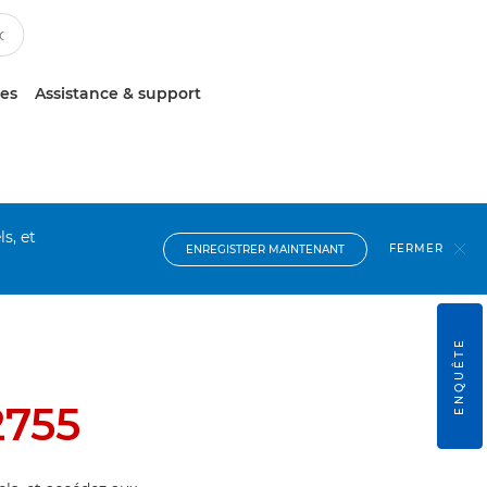
ces
Assistance & support
s, et
FERMER
ENREGISTRER MAINTENANT
ENQUÊTE
755