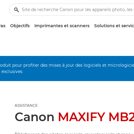
ras
Objectifs
Imprimantes et scanners
Solutions et servi
duit pour profiter des mises à jour des logiciels et micrologiciel
s exclusives
ASSISTANCE
Canon
MAXIFY MB2