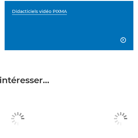
Didacticiels vidéo PIXMA

ntéresser...