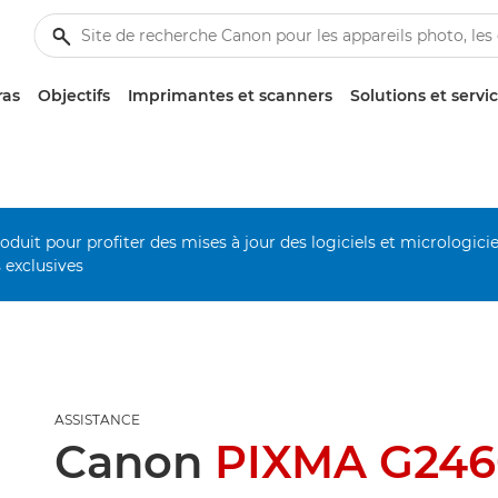
ras
Objectifs
Imprimantes et scanners
Solutions et servi
duit pour profiter des mises à jour des logiciels et micrologiciel
s exclusives
ASSISTANCE
Canon
PIXMA G246