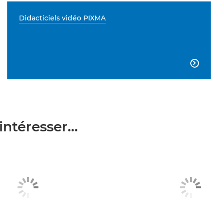
Didacticiels vidéo PIXMA

ntéresser...