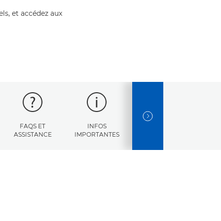
els, et accédez aux
NEXT SLIDE
FAQS ET
INFOS
CODES
CARACT
ASSISTANCE
IMPORTANTES
D'ERREUR