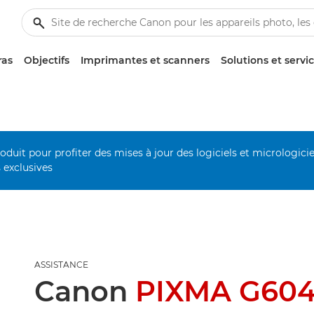
ras
Objectifs
Imprimantes et scanners
Solutions et servi
duit pour profiter des mises à jour des logiciels et micrologiciel
s exclusives
ASSISTANCE
Canon
PIXMA G60