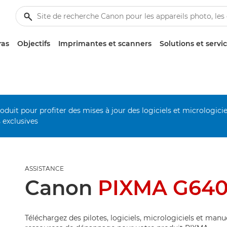
ras
Objectifs
Imprimantes et scanners
Solutions et servi
duit pour profiter des mises à jour des logiciels et micrologiciel
s exclusives
ASSISTANCE
Canon
PIXMA G64
Téléchargez des pilotes, logiciels, micrologiciels et manu