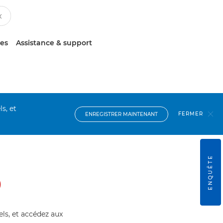
ces
Assistance & support
s, et
FERMER
ENREGISTRER MAINTENANT
ENQUÊTE
0
els, et accédez aux