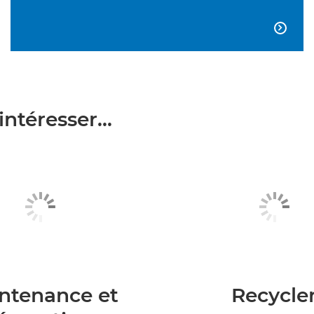

ntéresser...
ntenance et
Recycle