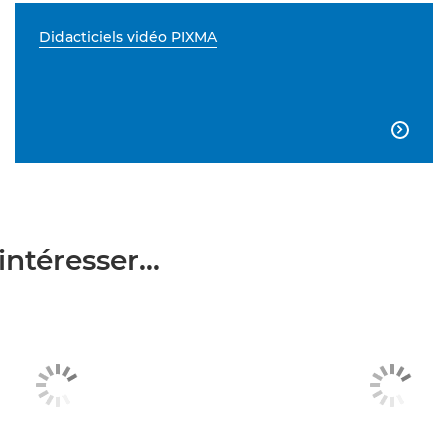
Didacticiels vidéo PIXMA

ntéresser...