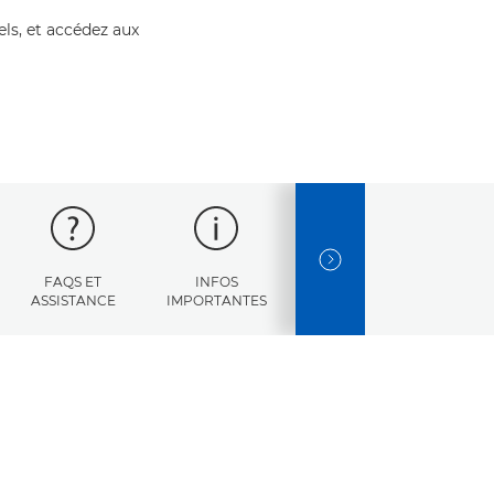
els, et accédez aux
NEXT SLIDE
FAQS ET
INFOS
CODES
CARACT
ASSISTANCE
IMPORTANTES
D'ERREUR