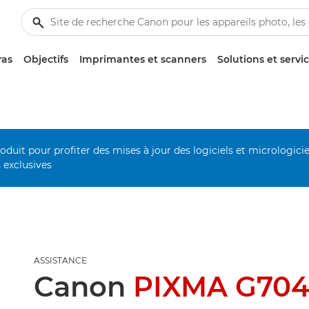
ras
Objectifs
Imprimantes et scanners
Solutions et servi
duit pour profiter des mises à jour des logiciels et micrologiciel
s exclusives
ASSISTANCE
Canon
PIXMA G70