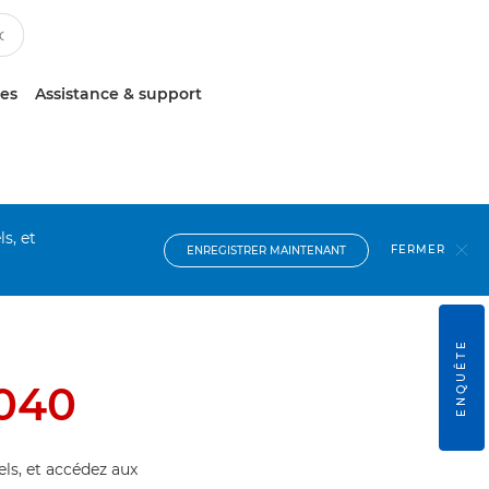
ces
Assistance & support
s, et
FERMER
ENREGISTRER MAINTENANT
ENQUÊTE
040
els, et accédez aux