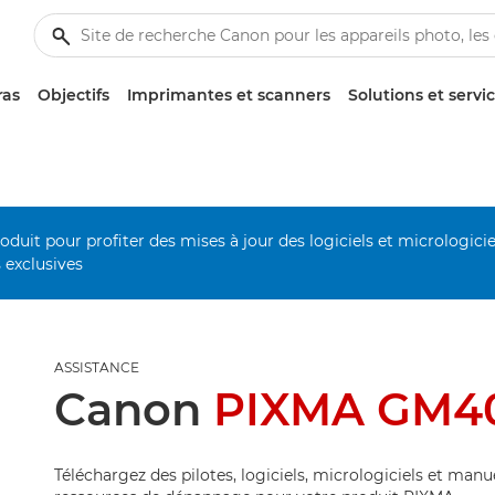
ras
Objectifs
Imprimantes et scanners
Solutions et servi
duit pour profiter des mises à jour des logiciels et micrologiciel
s exclusives
ASSISTANCE
Canon
PIXMA GM4
Téléchargez des pilotes, logiciels, micrologiciels et manu