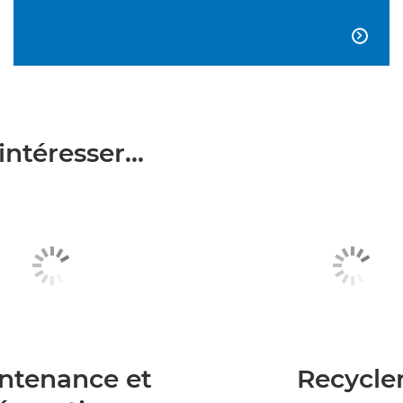

ntéresser...
ntenance et
Recycle