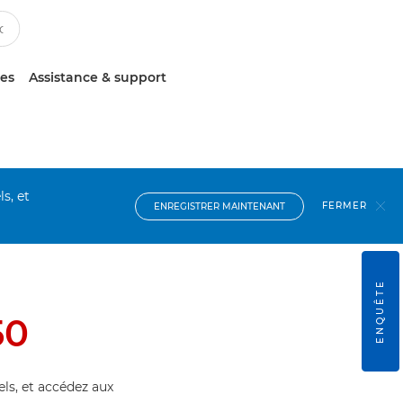
ces
Assistance & support
s, et
FERMER
ENREGISTRER MAINTENANT
ENQUÊTE
50
els, et accédez aux