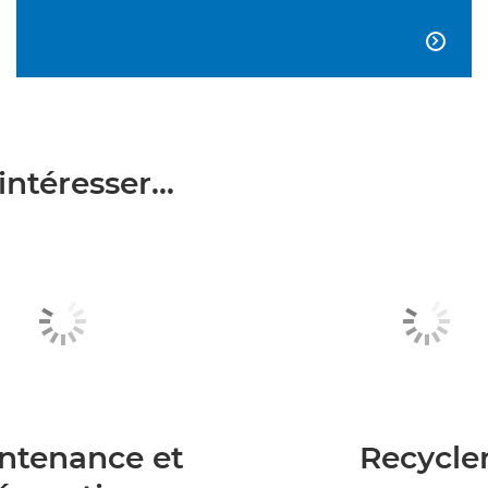

ntéresser...
ntenance et
Recycle