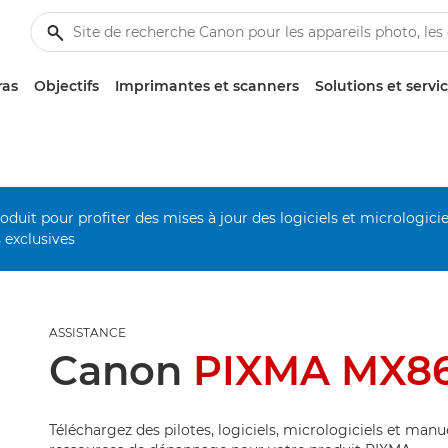
ras
Objectifs
Imprimantes et scanners
Solutions et servi
duit pour profiter des mises à jour des logiciels et micrologiciel
s exclusives
ASSISTANCE
Canon
PIXMA MX8
Téléchargez des pilotes, logiciels, micrologiciels et manu