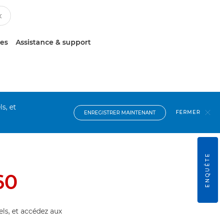
ces
Assistance & support
s, et
FERMER
ENREGISTRER MAINTENANT
ENQUÊTE
60
els, et accédez aux