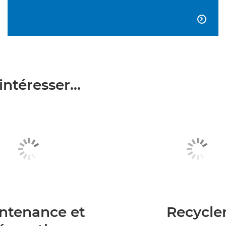

ntéresser...
ntenance et
Recycle