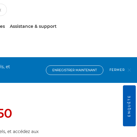
ces
Assistance & support
s, et
FERMER
ENREGISTRER MAINTENANT
ENQUÊTE
50
els, et accédez aux