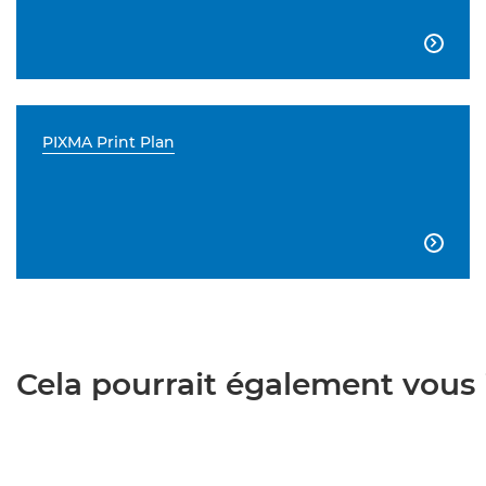

PIXMA Print Plan

Cela pourrait également vous i