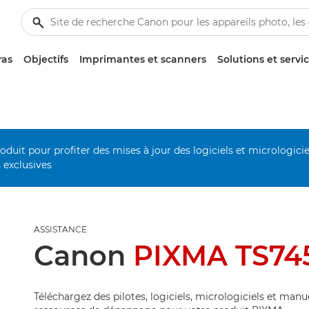
ras
Objectifs
Imprimantes et scanners
Solutions et servi
duit pour profiter des mises à jour des logiciels et micrologiciel
s exclusives
ASSISTANCE
Canon
PIXMA TS74
Téléchargez des pilotes, logiciels, micrologiciels et manu