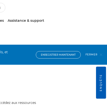
ces
Assistance & support
s, et
FERMER
ENREGISTRER MAINTENANT
ENQUÊTE
accédez aux ressources