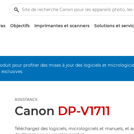
ras
Objectifs
Imprimantes et scanners
Solutions et servi
duit pour profiter des mises à jour des logiciels et micrologiciel
s exclusives
ASSISTANCE
Canon
DP-V1711
Téléchargez des logiciels, micrologiciels et manuels, et 