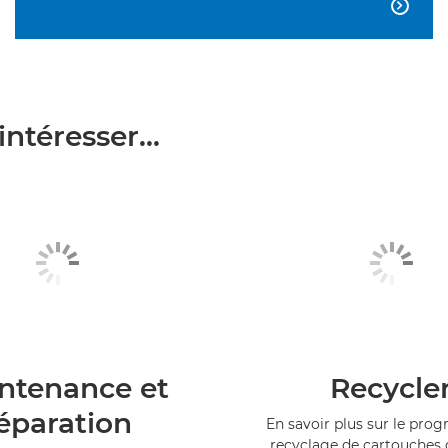

ntéresser...
ntenance et
Recycle
éparation
En savoir plus sur le pr
recyclage de cartouches