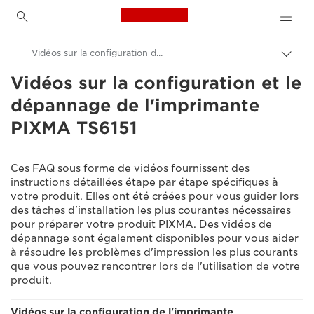
Canon Logo, back to h
Vidéos sur la configuration de l'imprimante PIXMA TS6151
Bascu
entre
Vidéos sur la configuration et le
Canon
les
dépannage de l'imprimante
fils
Assistance produits clients
d'Ari
PIXMA TS6151
Vidéos sur la configuration et le dépannage
Ces FAQ sous forme de vidéos fournissent des
instructions détaillées étape par étape spécifiques à
votre produit. Elles ont été créées pour vous guider lors
des tâches d'installation les plus courantes nécessaires
pour préparer votre produit PIXMA. Des vidéos de
dépannage sont également disponibles pour vous aider
à résoudre les problèmes d'impression les plus courants
que vous pouvez rencontrer lors de l'utilisation de votre
produit.
Vidéos sur la configuration de l'imprimante