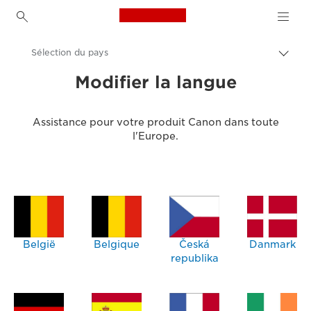
Canon Logo, back to h
Sélection du pays
Bascu
entre
Canon
Modifier la langue
les
fils
Assistance produits clients
d'Ari
Assistance pour votre produit Canon dans toute
l'Europe.
België
Belgique
Česká
Danmark
republika