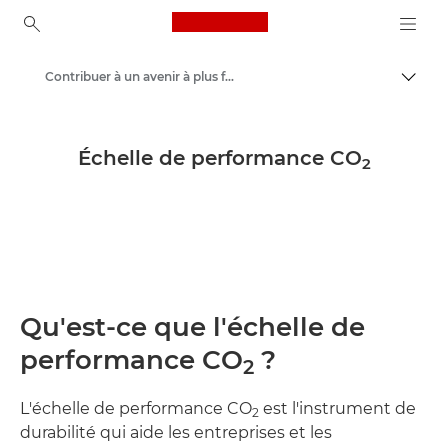
Canon Logo, back to ho
Contribuer à un avenir à plus faible émission de carbone
Bascul
Canon
Développement et initiatives en matière de développement durable
Échelle de performance CO
2
Qu'est-ce que l'échelle de
performance CO
?
2
L'échelle de performance CO
est l'instrument de
2
durabilité qui aide les entreprises et les