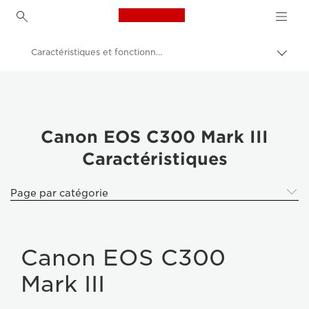
Canon Logo, back to h
Caractéristiques et fonctionnalités - CANON EOS C300 Mark III
Bascu
entre
Canon
les
fils
Caméscopes
d'Ari
Canon EOS C300 Mark III
Canon EOS C300 Mark III
Caractéristiques
Page par catégorie
Canon EOS C300
Mark III