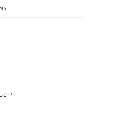
PL)
1
PL-EF.