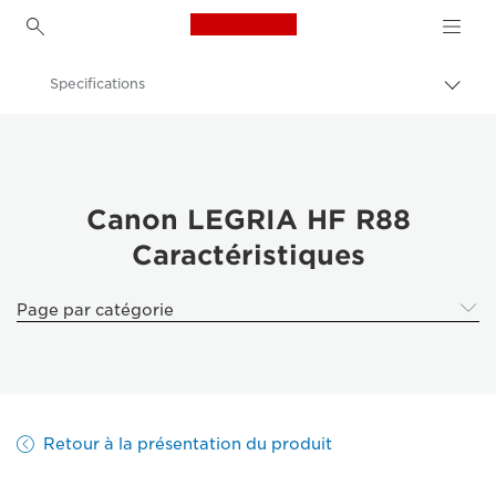
Canon Logo, back to h
Specifications
Bascu
entre
Canon
les
fils
Caméscopes
d'Ari
Canon LEGRIA HF R88
Caractéristiques
Page par catégorie
Retour à la présentation du produit