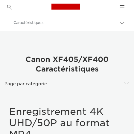
Canon Logo, back to h
Caractéristiques
Bascu
entre
Canon
les
fils
Caméscopes
d'Ari
Canon XF405/XF400
Canon XF405/XF400
Caractéristiques
Page par catégorie
Enregistrement 4K
UHD/50P au format