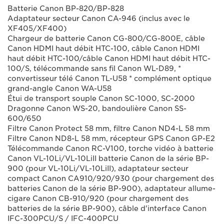
Batterie Canon BP-820/BP-828
Adaptateur secteur Canon CA-946 (inclus avec le
XF405/XF400)
Chargeur de batterie Canon CG-800/CG-800E, câble
Canon HDMI haut débit HTC-100, câble Canon HDMI
haut débit HTC-100/câble Canon HDMI haut débit HTC-
100/S, télécommande sans fil Canon WL-D89, *
convertisseur télé Canon TL-U58 * complément optique
grand-angle Canon WA-U58
Étui de transport souple Canon SC-1000, SC-2000
Dragonne Canon WS-20, bandoulière Canon SS-
600/650
Filtre Canon Protect 58 mm, filtre Canon ND4-L 58 mm
Filtre Canon ND8-L 58 mm, récepteur GPS Canon GP-E2
Télécommande Canon RC-V100, torche vidéo à batterie
Canon VL-10Li/VL-10LiII batterie Canon de la série BP-
900 (pour VL-10Li/VL-10LiII), adaptateur secteur
compact Canon CA910/920/930 (pour chargement des
batteries Canon de la série BP-900), adaptateur allume-
cigare Canon CB-910/920 (pour chargement des
batteries de la série BP-900), câble d'interface Canon
IFC-300PCU/S / IFC-400PCU