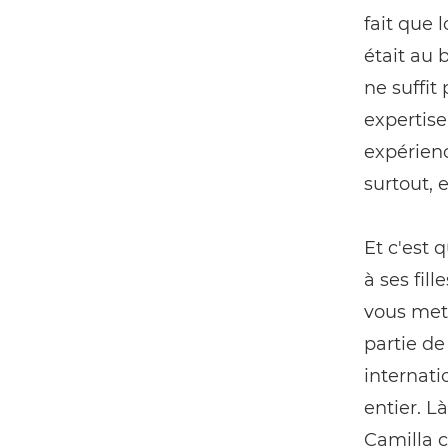
fait que 
était au 
ne suffit
expertise
expérienc
surtout, 
Et c'est 
à ses fil
vous met 
partie de
internati
entier. L
Camilla c