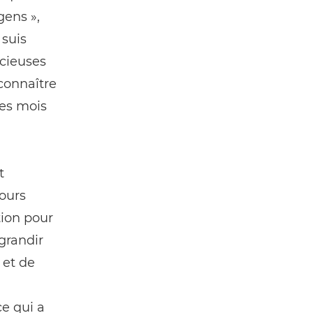
gens »,
 suis
écieuses
connaître
les mois
t
ours
tion pour
grandir
 et de
ce qui a