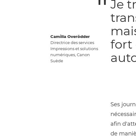
Je t
tran
mais
Camilla Overödder
fort
Directrice des services
Impressions et solutions
auto
numériques, Canon
Suède
Ses journ
nécessair
afin d'at
de manièr