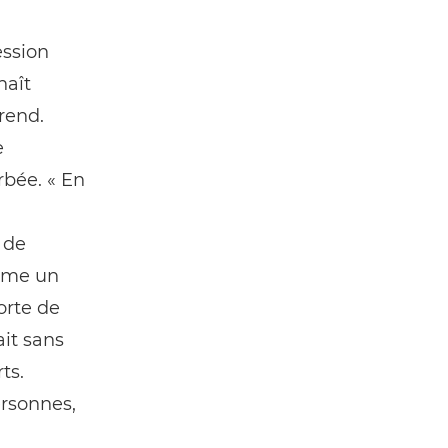
ession
naît
rend.
e
rbée. « En
 de
même un
orte de
it sans
ts.
ersonnes,