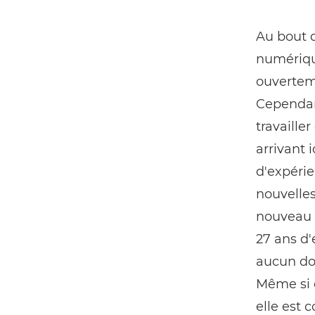
Au bout d
numérique
ouvertem
Cependant
travaille
arrivant 
d'expérie
nouvelles
nouveau m
27 ans d'
aucun dou
Même si e
elle est