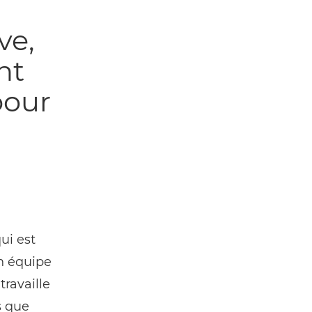
s
ve,
nt
pour
ui est
on équipe
travaille
s que