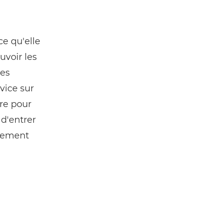
e qu'elle
ouvoir les
ses
rvice sur
ire pour
 d'entrer
alement