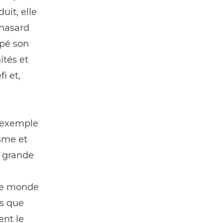
uit, elle
 hasard
ppé son
ités et
i et,
l'exemple
asme et
e grande
 le monde
es que
ent le