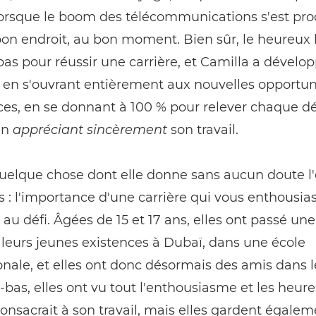
lorsque le boom des télécommunications s'est prod
bon endroit, au bon moment. Bien sûr, le heureux
 pas pour réussir une carrière, et Camilla a dévelo
 en s'ouvrant entièrement aux nouvelles opportun
es, en se donnant à 100 % pour relever chaque déf
en
appréciant sincèrement
son travail.
quelque chose dont elle donne sans aucun doute 
les : l'importance d'une carrière qui vous enthousi
au défi. Âgées de 15 et 17 ans, elles ont passé un
 leurs jeunes existences à Dubaï, dans une école
onale, et elles ont donc désormais des amis dans
à-bas, elles ont vu tout l'enthousiasme et les heur
onsacrait à son travail, mais elles gardent égalem