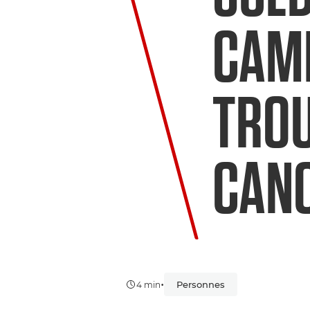
CAMI
TROU
CAN
•
Personnes
4 min