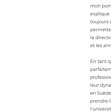
mon point
explique 
toujours 
permetten
la direct
et les an
En tant 
parfaitem
professio
leur dyna
en Suède 
prendre l
l'universi