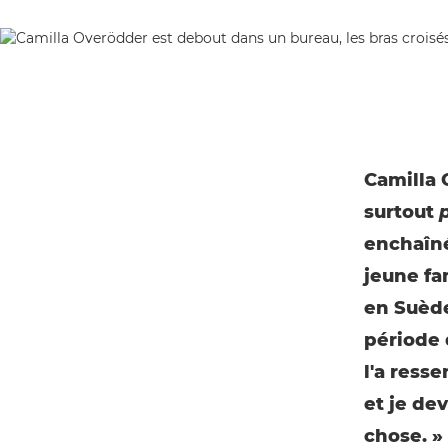
Camilla 
surtout
enchaîné 
jeune fa
en Suède
période 
l'a resse
et je dev
chose. »