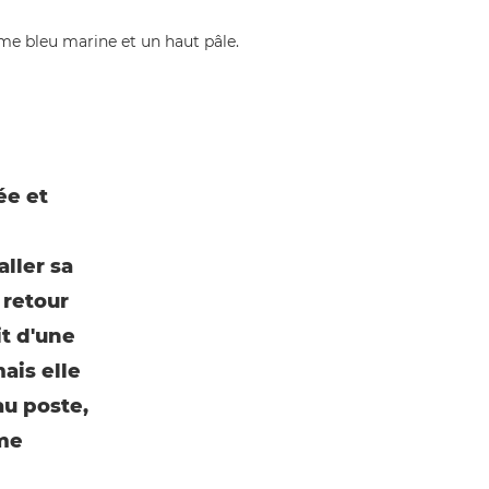
ée et
aller sa
 retour
it d'une
ais elle
au poste,
ême