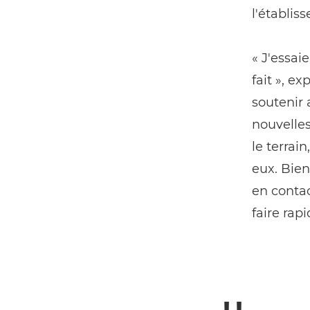
l'établis
« J'essai
fait », ex
soutenir 
nouvelles
le terrai
eux. Bien
en contac
faire rap