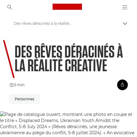
Canon Logo, back to ho
Des rêves déracinés à la réalité créative
Bascul
Canon
DES RÊVES DÉRACINÉS À
Bienvenue dans VIEW
LA RÉALITÉ CRÉATIVE
5 min
Personnes