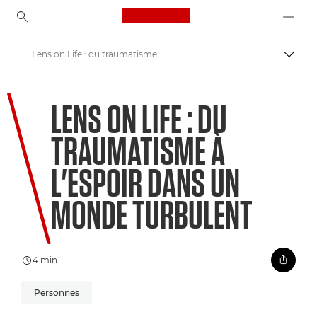
Canon Logo, back to ho
Lens on Life : du traumatisme à l'espoir dans un monde turbulent
Bascul
Canon
LENS ON LIFE : DU
Bienvenue dans VIEW
TRAUMATISME À
L'ESPOIR DANS UN
MONDE TURBULENT
4 min
Personnes