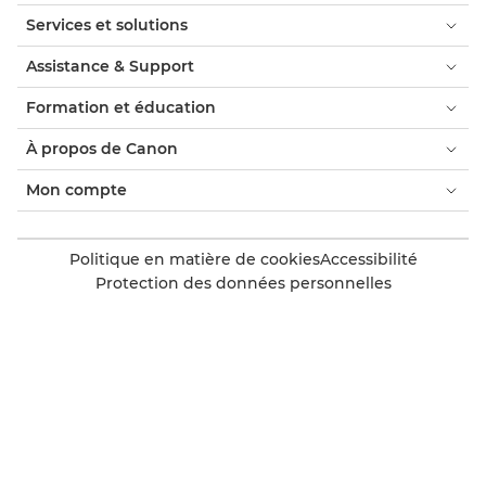
Services et solutions
Assistance & Support
Formation et éducation
À propos de Canon
Mon compte
Politique en matière de cookies
Accessibilité
Protection des données personnelles
Dénonciation de l'esclavage moderne (PDF)
Consommateur : où acheter
Trouver un partenaire Canon accrédité
Paramètres des cookies
Canon Luxembourg