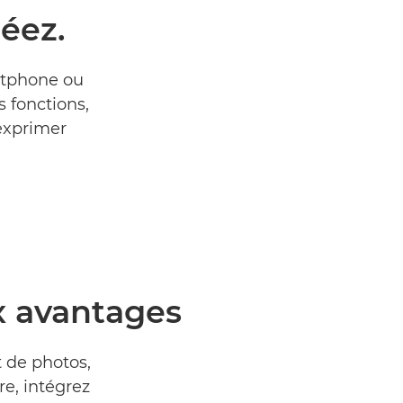
éez.
rtphone ou
 fonctions,
 exprimer
x avantages
 de photos,
re, intégrez