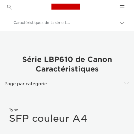
Canon Logo, back to h
Caractéristiques de la série LBP610
Bascu
Canon
Série LBP610 de Canon
Caractéristiques
Page par catégorie
Type
SFP couleur A4