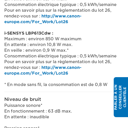
Consommation électrique typique : 0,5 kWh/semaine
Pour en savoir plus sur la règlementation du lot 26,
rendez-vous sur :
http://www.canon-
europe.com/For_Work/Lot26
i-SENSYS LBP613Cdw :
Maximum : environ 850 W maximum
En attente : environ 10,8 W max.
En veille : environ 0,9 W max.*
Consommation électrique typique : 0,5 kWh/semaine
Pour en savoir plus sur la règlementation du lot 26,
rendez-vous sur :
http://www.canon-
europe.com/For_Work/Lot26
* En mode sans fil, la consommation est de 0,8 W
P
A
R
L
E
R
À
N
C
O
N
S
E
I
L
L
E
C
L
I
E
N
T
È
L
R
U
E
Niveau de bruit
Puissance sonore*
En fonctionnement : 63 dB max.
En attente : inaudible