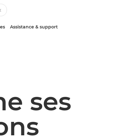
ces
Assistance & support
me ses
ons