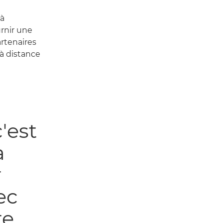
 à
rnir une
artenaires
à distance
'est
a
r
ec
te