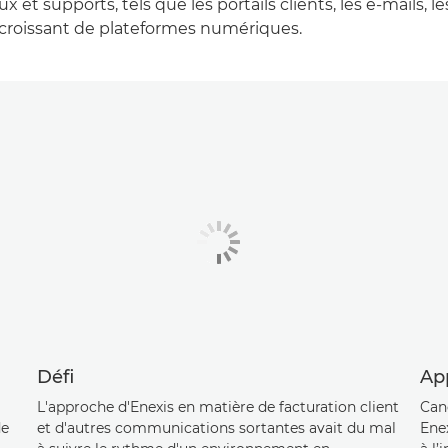
x et supports, tels que les portails clients, les e-mails, le
croissant de plateformes numériques.
Défi
Ap
L'approche d'Enexis en matière de facturation client
Cano
de
et d'autres communications sortantes avait du mal
Ene