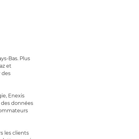
ys-Bas. Plus
az et
r des
ie, Enexis
it des données
nsommateurs
 les clients