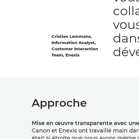
coll
vous
dans
Cristian Lemmens,
Information Analyst,
dév
Customer Interaction
Team, Enexis
Approche
Mise en œuvre transparente avec un
Canon et Enexis ont travaillé main da
était si étroite que nous avons même 