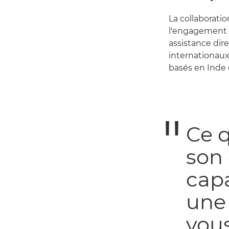
La collaborati
l'engagement d
assistance dir
internationaux
basés en Inde 
Ce q
son
capa
une 
vous