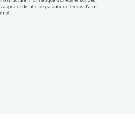
infrastructure informatique d’Enexis et sur des
s approfondis afin de garantir un temps d’arrêt
imal.