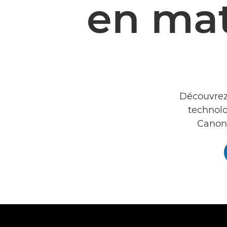
en mat
Découvrez 
technol
Canon 