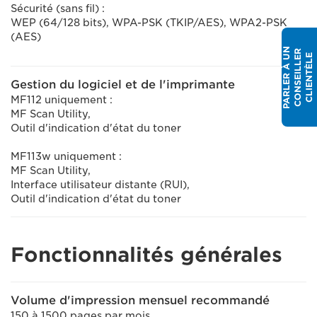
Sécurité (sans fil) :
WEP (64/128 bits), WPA-PSK (TKIP/AES), WPA2-PSK
(AES)
P
A
R
L
E
R
À
N
C
O
N
S
E
I
L
L
E
C
L
I
E
N
T
È
L
R
U
E
Gestion du logiciel et de l'imprimante
MF112 uniquement :
MF Scan Utility,
Outil d'indication d'état du toner
MF113w uniquement :
MF Scan Utility,
Interface utilisateur distante (RUI),
Outil d'indication d'état du toner
Fonctionnalités générales
Volume d'impression mensuel recommandé
150 à 1500 pages par mois