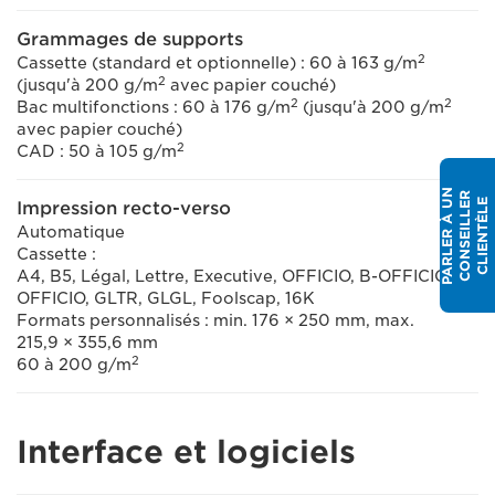
Grammages de supports
2
Cassette (standard et optionnelle) : 60 à 163 g/m
2
(jusqu'à 200 g/m
avec papier couché)
2
2
Bac multifonctions : 60 à 176 g/m
(jusqu'à 200 g/m
avec papier couché)
2
CAD : 50 à 105 g/m
P
A
R
L
E
R
À
N
C
O
N
S
E
I
L
L
E
C
L
I
E
N
T
È
L
R
U
E
Impression recto-verso
Automatique
Cassette :
A4, B5, Légal, Lettre, Executive, OFFICIO, B-OFFICIO, M-
OFFICIO, GLTR, GLGL, Foolscap, 16K
Formats personnalisés : min. 176 × 250 mm, max.
215,9 × 355,6 mm
2
60 à 200 g/m
Interface et logiciels