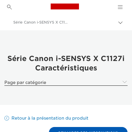
Canon Logo, back to h
Série Canon i-SENSYS X C1127i : Caractéristiques
Bascu
Canon
Solutions et services
Produits professionnels
Série Canon i-SENSYS X C1127i
Caractéristiques
Imprimantes et télécopieurs professionnels
Imprimantes multifonctions - Multifonctions
Page par catégorie
Imprimantes couleur multifonction
Série Canon i-SENSYS X C1127i
Retour à la présentation du produit