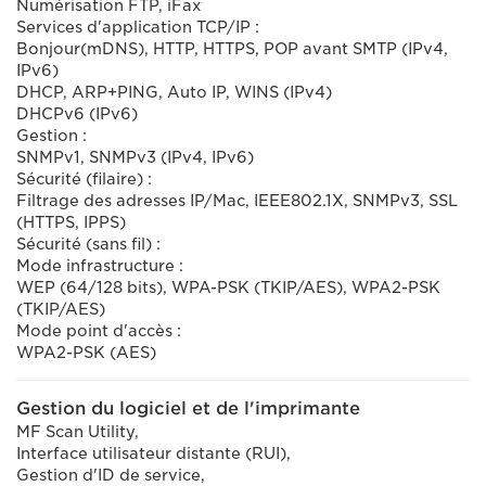
Numérisation FTP, iFax
Services d'application TCP/IP :
Bonjour(mDNS), HTTP, HTTPS, POP avant SMTP (IPv4,
IPv6)
DHCP, ARP+PING, Auto IP, WINS (IPv4)
DHCPv6 (IPv6)
Gestion :
SNMPv1, SNMPv3 (IPv4, IPv6)
Sécurité (filaire) :
Filtrage des adresses IP/Mac, IEEE802.1X, SNMPv3, SSL
(HTTPS, IPPS)
Sécurité (sans fil) :
Mode infrastructure :
WEP (64/128 bits), WPA-PSK (TKIP/AES), WPA2-PSK
(TKIP/AES)
Mode point d'accès :
WPA2-PSK (AES)
Gestion du logiciel et de l'imprimante
MF Scan Utility,
Interface utilisateur distante (RUI),
Gestion d'ID de service,