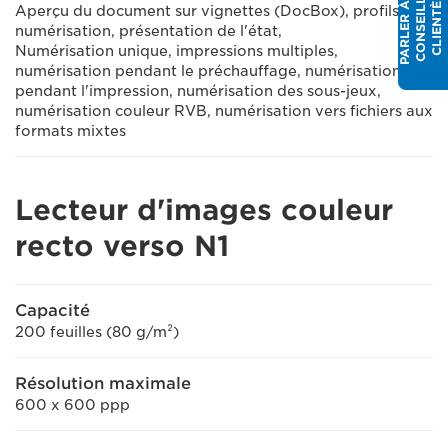
P
A
R
L
E
R
À
N
C
O
N
S
E
I
L
L
E
C
L
I
E
N
T
È
L
R
U
E
Aperçu du document sur vignettes (DocBox), profils de
numérisation, présentation de l'état,
Numérisation unique, impressions multiples,
numérisation pendant le préchauffage, numérisation
pendant l'impression, numérisation des sous-jeux,
numérisation couleur RVB, numérisation vers fichiers aux
formats mixtes
Lecteur d'images couleur
recto verso N1
Capacité
200 feuilles (80 g/m²)
Résolution maximale
600 x 600 ppp