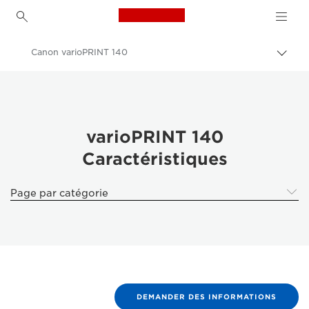
Canon Logo, back to h
Canon varioPRINT 140
Bascu
Canon
Solutions et services
Produits professionnels
varioPRINT 140
Caractéristiques
Impression de production
Canon varioPRINT 140 - Business Printers & Fax Machines
Page par catégorie
DEMANDER DES INFORMATIONS