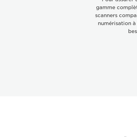
gamme complète 
scanners compac
numérisation à 
bes