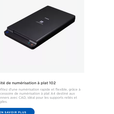
ité de numérisation à plat 102
fitez d'une numérisation rapide et flexible, grâce à
ccessoire de numérisation à plat A4 destiné aux
nners avec CAD, idéal pour les supports reliés et
giles.
EN SAVOIR PLUS