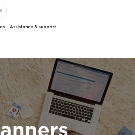
ces
Assistance & support
canners