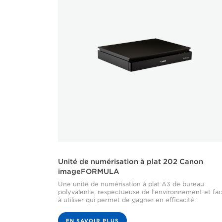
Unité de numérisation à plat 202 Canon
imageFORMULA
Une unité de numérisation à plat A3 de bureau
polyvalente, respectueuse de l'environnement et fac
à utiliser qui permet de gagner en efficacité.
EN SAVOIR PLUS