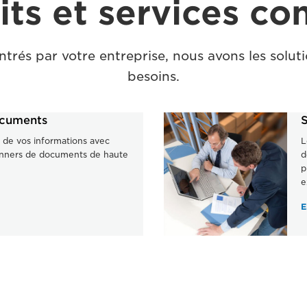
its et services co
ntrés par votre entreprise, nous avons les soluti
besoins.
ocuments
S
é de vos informations avec
L
nners de documents de haute
d
p
e
E