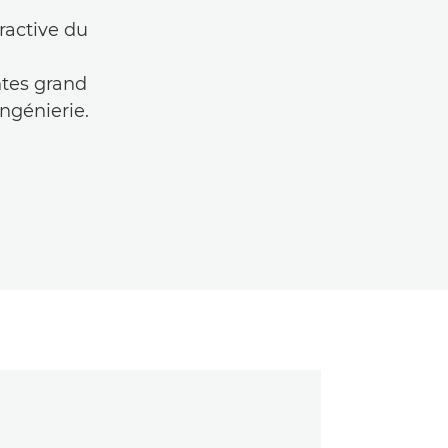
eractive du
ntes grand
ngénierie.