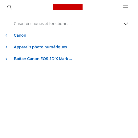
Canon Logo, back to ho
Caractéristiques et fonctionnalités - EOS-1D X Mark III
Bascul
Canon
Appareils photo numériques
Boîtier Canon EOS-1D X Mark III - Appareils photo