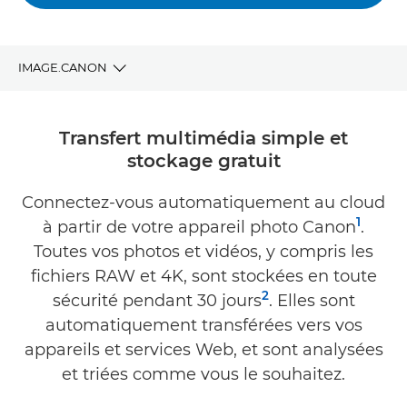
IMAGE.CANON
AVANTAGES
Transfert multimédia simple et
stockage gratuit
TÉLÉCHARGER
Connectez-vous automatiquement au cloud
COMPATIBILITÉ
1
à partir de votre appareil photo Canon
.
ASSISTANCE
Toutes vos photos et vidéos, y compris les
fichiers RAW et 4K, sont stockées en toute
2
sécurité pendant 30 jours
. Elles sont
automatiquement transférées vers vos
appareils et services Web, et sont analysées
et triées comme vous le souhaitez.