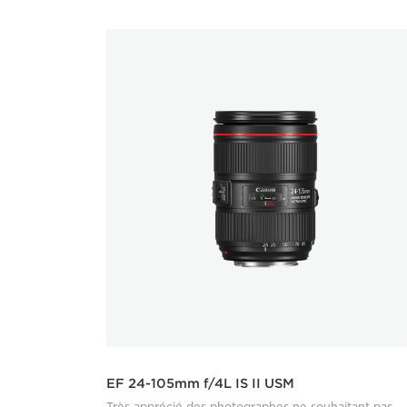
EF 24-105mm f/4L IS II USM
Très apprécié des photographes ne souhaitant pas