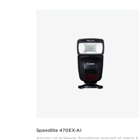
Speedlite 470EX-AI
Ajoutez un éclairage dynamique puissant et précis à