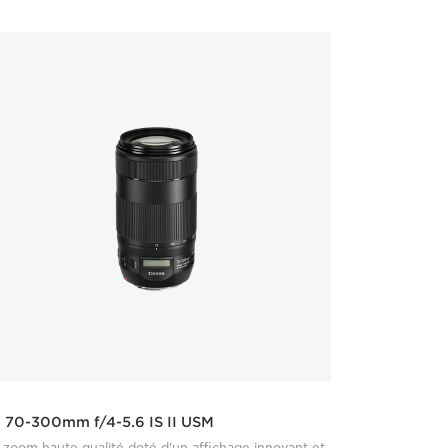
 70-300mm f/4-5.6 IS II USM
 zoom haute qualité doté d'un affichage innovant et