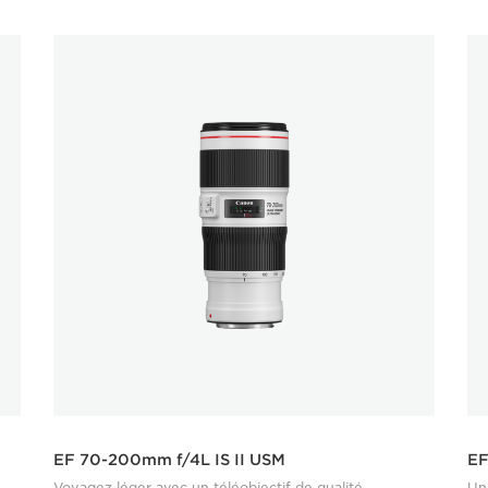
EF 70-200mm f/4L IS II USM
EF
Voyagez léger avec un téléobjectif de qualité
Un